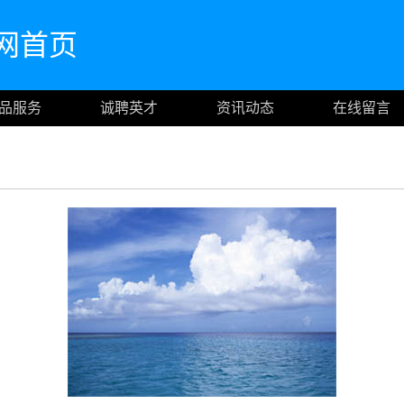
m官网首页
品服务
诚聘英才
资讯动态
在线留言